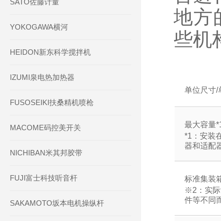
SATO佐藤计量
地方
YOKOGAWA横河
些机
HEIDON新东科学搅拌机
IZUMI泉电热加热器
单位尺寸/
FUSOSEIKI扶桑精机喷枪
最大容量*
MACOME码控美开关
*1：安
器和适配
NICHIBAN米其邦胶带
FUJI富士科技听音杆
标准集装箱
※2：实
件等不同
SAKAMOTO坂本电机操纵杆