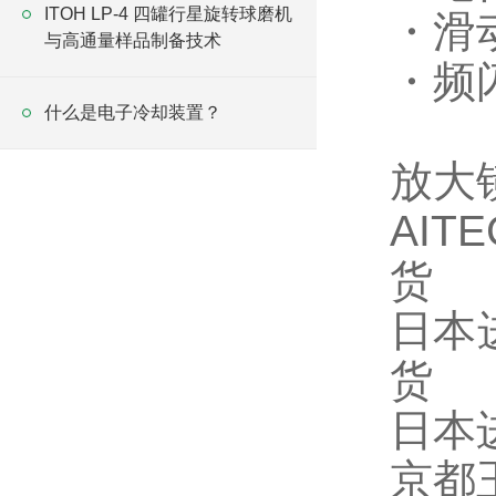
ITOH LP-4 四罐行星旋转球磨机
・滑
与高通量样品制备技术
・频
什么是电子冷却装置？
放大镜
AIT
货
日本进
货
日本进
京都